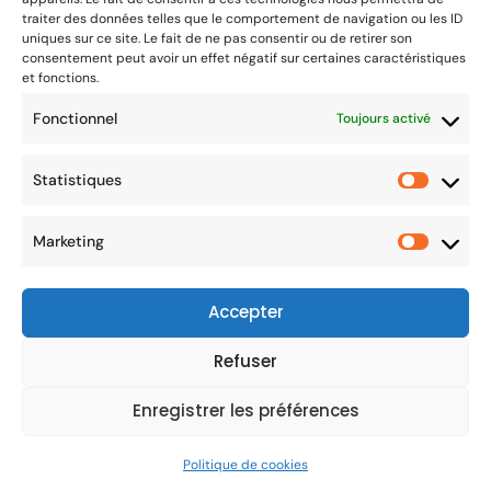
traiter des données telles que le comportement de navigation ou les ID
uniques sur ce site. Le fait de ne pas consentir ou de retirer son
consentement peut avoir un effet négatif sur certaines caractéristiques
et fonctions.
Fonctionnel
Toujours activé
Salles d’opération dédiées aux IVT
Statistiques
Marketing
Immeuble Presqu’île 2
304, rue Garibaldi
Accepter
69007 Lyon
Ce site utilise des cookies pour vous garantir la
Refuser
Tél. +33(0)4 78 58 20 62
meilleure expérience sur notre site. En utilisant
notre site, vous acceptez les cookies.
Apprendre encore plus
Enregistrer les préférences
Copyright © 2024 Centre Louis Paufique. Tous droits
Acceptez
Politique de cookies
réservés |
Mentions Légales